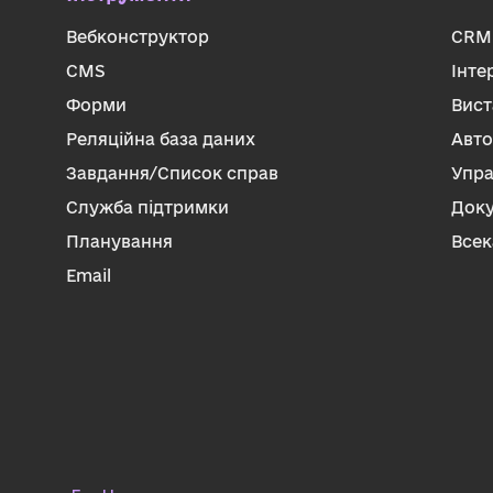
Вебконструктор
CRM 
CMS
Інте
Форми
Вист
Реляційна база даних
Авто
Завдання/Список справ
Упра
Служба підтримки
Док
Планування
Всек
Email