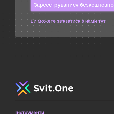
Зареєструванися безкоштовно
Ви можете зв’язатися з нами
тут
Інструменти