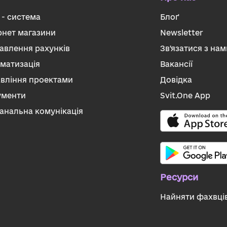
- система
Блоґ
рнет магазини
Newsletter
авлення рахунків
Зв'язатися з нам
матизація
Вакансії
вління проектами
Довідка
ументи
Svit.One App
анальна комунікація
Ресурси
Найняти фахвці