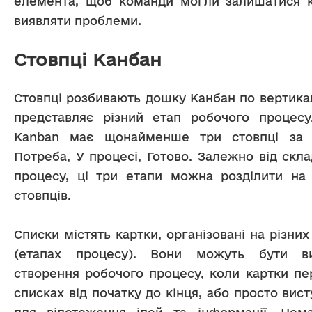
елемента, щоб команди могли залишатися к
виявляти проблеми. 
Стовпці Канбан
Стовпці розбивають дошку Канбан по вертикалі
представляє різний етап робочого процесу
Kanban має щонайменше три стовпці за з
Потреба, У процесі, Готово. Залежно від скла
процесу, ці три етапи можна розділити на
стовпців.
Списки містять картки, організовані на різних 
(етапах процесу). Вони можуть бути ви
створення робочого процесу, коли картки пе
списках від початку до кінця, або просто вист