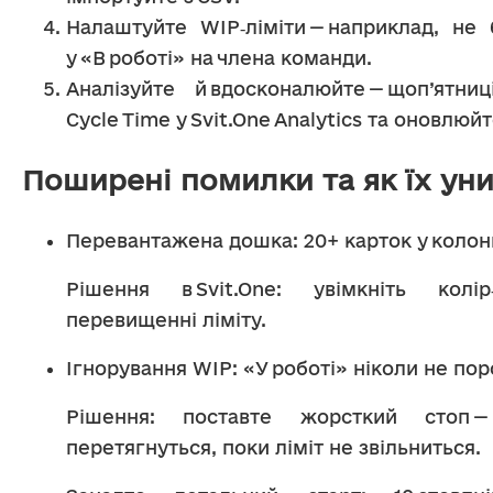
Налаштуйте WIP‑ліміти — наприклад, не б
у «В роботі» на члена команди.
Аналізуйте й вдосконалюйте — щоп’ятниц
Cycle Time у Svit.One Analytics та оновлюй
Поширені помилки та як їх ун
Перевантажена дошка: 20+ карток у колонц
Рішення в Svit.One: увімкніть колір
перевищенні ліміту.
Ігнорування WIP: «У роботі» ніколи не пор
Рішення: поставте жорсткий стоп —
перетягнуться, поки ліміт не звільниться.