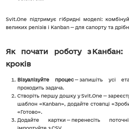
Svit.One підтримує гібридні моделі: комбіну
великих релізів і Kanban — для сапорту та дрі
Як почати роботу з Канбан:
кроків
Візуалізуйте процес
 — запишіть усі ет
проходить задача.
Створіть першу дошку у Svit.One — зареєстр
шаблон «Kanban», додайте стовпці «Зробит
«Готово».
Додайте картки — перенесіть поточн
імпортуйте з CSV.