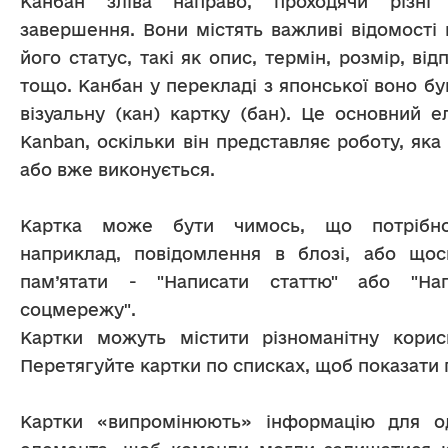
Канбан зліва направо, проходячи різні
завершення. Вони містять важливі відомості 
його статус, такі як опис, термін, розмір, від
тощо. Канбан у перекладі з японської воно бу
візуальну (кан) картку (бан). Це основний е
Kanban, оскільки він представляє роботу, яка
або вже виконується.
Картка може бути чимось, що потрібно 
наприклад, повідомлення в блозі, або щос
пам’ятати - "Написати статтю" або "На
соцмережу".
Картки можуть містити різноманітну корис
Перетягуйте картки по списках, щоб показати 
Картки «випромінюють» інформацію для од