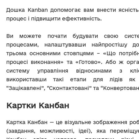
Дошка Kanban допомогає вам внести ясність
процес і підвищити ефективність.
Ви можете почати будувати свою систем
процесами, налаштувавши найпростішу д
трьома основними стовпцями – «Що потрібн
процесі виконання» та «Готово». Або ж орган
систему управління відносинами з клі
використавши такі етапи для лідів як “
“Зацікавлені”, “Сконтактовані” та “Конвертован
Картки Канбан
Картка Канбан — це візуальне зображення роб
(завдання, можливості, ідеї), яка переміщу