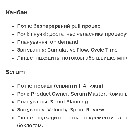
Канбан
Потік: безперервний pull‑процес
Ролі: гнучкі; достатньо «власника процесу
Планування: on‑demand
Звітування: Cumulative Flow, Cycle Time
Ліпше підходить: потокові або швидко мінл
Scrum
Потік: ітерації (спринти 1–4 тижні)
Ролі: Product Owner, Scrum Master, Коман
Планування: Sprint Planning
Звітування: Velocity, Sprint Review
Ліпше підходить: чіткі інкременти з 
беклогом.