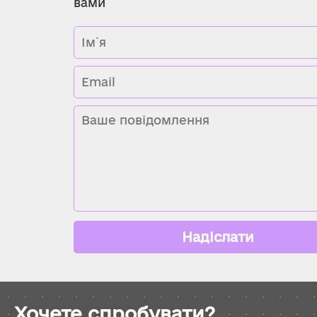
вами
Надіслати
Хочете спробувати?