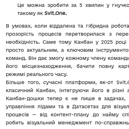
Це можна зробити за 5 хвилин у гнучком
такому як 
Svit.One.
В умовах, коли віддалена та гібридна робота
прозорість процесів перетворилася з пере
необхідність. Саме тому Канбан у 2025 році 
просто актуальним, а ключовим інструменто
команд. Він дає змогу кожному члену команди
його місцезнаходження, бачити повну карт
режимі реального часу.
Більше того, сучасні платформи, як-от Svit.
класичний Канбан, інтегруючи його в різні а
Канбан-дошки тепер є не лише в задачах, 
управління лідами та в Датасетах для візуалі
процесів — від контент-плану до найму спів
робить візуальний менеджмент по-справжнь