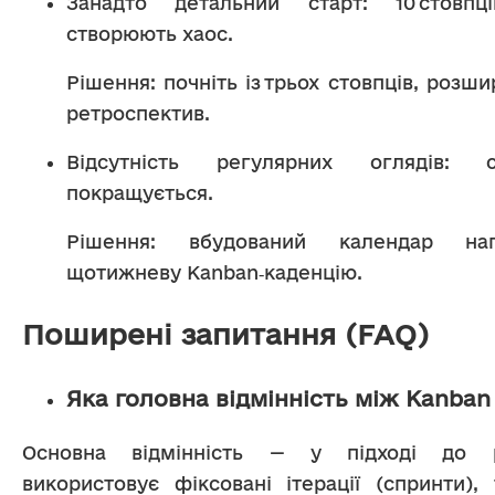
Занадто детальний старт: 10 стовпці
створюють хаос.
Рішення: почніть із трьох стовпців, розш
ретроспектив.
Відсутність регулярних оглядів: с
покращується.
Рішення: вбудований календар на
щотижневу Kanban‑каденцію.
Поширені запитання (FAQ)
Яка головна відмінність між Kanban
Основна відмінність — у підході до р
використовує фіксовані ітерації (спринти), 