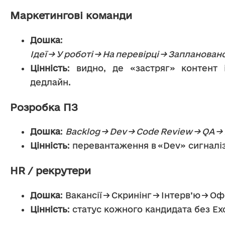
Маркетингові команди
Дошка
: 
Ідеї → У роботі → На перевірці → Запланова
Цінність
: видно, де «застряг» контент і
дедлайн.
Розробка ПЗ
Дошка
: 
Backlog → Dev → Code Review → QA →
Цінність
: перевантаження в «Dev» сигналіз
HR / рекрутери
Дошка
: Вакансії → Скринінг → Інтерв’ю → О
Цінність
: статус кожного кандидата без Exc