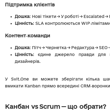
Підтримка клієнтів
Дошка
: Нові тікети → У роботі → Escalated →
Цінність
: SLA контролюються WIP‑лімітами
Контент‑команди
Дошка
: Пітч → Чернетка → Редактура → SEO 
Цінність
: єдине джерело правди для ко
дизайнерів.
У Svit.One ви можете зберігати кілька ша
вмикати Kanban прямо всередині CRM‑воронки
Канбан vs Scrum — що обрати?